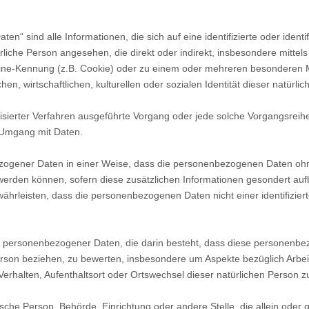
n“ sind alle Informationen, die sich auf eine identifizierte oder ident
atürliche Person angesehen, die direkt oder indirekt, insbesondere mi
ine-Kennung (z.B. Cookie) oder zu einem oder mehreren besonderen Me
n, wirtschaftlichen, kulturellen oder sozialen Identität dieser natürli
omatisierter Verfahren ausgeführte Vorgang oder jede solche Vorgang
n Umgang mit Daten.
ogener Daten in einer Weise, dass die personenbezogenen Daten ohne
 werden können, sofern diese zusätzlichen Informationen gesondert a
rleisten, dass die personenbezogenen Daten nicht einer identifizierte
itung personenbezogener Daten, die darin besteht, dass diese persone
Person beziehen, zu bewerten, insbesondere um Aspekte bezüglich Arbeit
, Verhalten, Aufenthaltsort oder Ortswechsel dieser natürlichen Person 
istische Person, Behörde, Einrichtung oder andere Stelle, die allein od