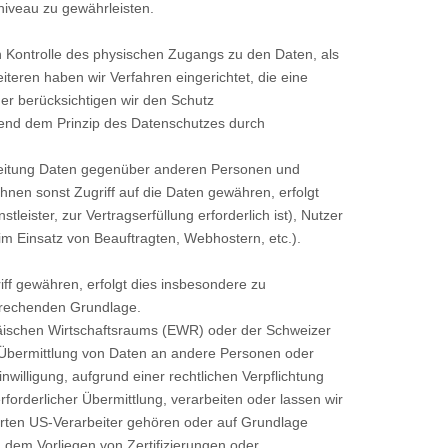
iveau zu gewährleisten.
h Kontrolle des physischen Zugangs zu den Daten, als
teren haben wir Verfahren eingerichtet, die eine
r berücksichtigen wir den Schutz
hend dem Prinzip des Datenschutzes durch
beitung Daten gegenüber anderen Personen und
hnen sonst Zugriff auf die Daten gewähren, erfolgt
eister, zur Vertragserfüllung erforderlich ist), Nutzer
eim Einsatz von Beauftragten, Webhostern, etc.).
f gewähren, erfolgt dies insbesondere zu
prechenden Grundlage.
opäischen Wirtschaftsraums (EWR) oder der Schweizer
 Übermittlung von Daten an andere Personen oder
nwilligung, aufgrund einer rechtlichen Verpflichtung
rforderlicher Übermittlung, verarbeiten oder lassen wir
ierten US-Verarbeiter gehören oder auf Grundlage
 dem Vorliegen von Zertifizierungen oder