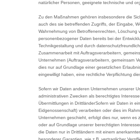
natürlicher Personen, geeignete technische und 
Zu den Maßnahmen gehören insbesondere die Sicheru
auch des sie betreffenden Zugriffs, der Eingabe, W
Wahrnehmung von Betroffenenrechten, Löschung vo
personenbezogener Daten bereits bei der Entwickl
Technikgestaltung und durch datenschutzfreundlich
Zusammenarbeit mit Auftragsverarbeitern, gemein
Unternehmen (Auftragsverarbeitern, gemeinsam Veran
dies nur auf Grundlage einer gesetzlichen Erlaubnis 
eingewilligt haben, eine rechtliche Verpflichtung d
Sofern wir Daten anderen Unternehmen unserer Unt
administrativen Zwecken als berechtigtes Interes
Übermittlungen in DrittländerSofern wir Daten in 
Eidgenossenschaft) verarbeiten oder dies im Rahm
Unternehmen geschieht, erfolgt dies nur, wenn es zu
oder auf Grundlage unserer berechtigten Interessen 
die Daten nur in Drittländern mit einem anerkannte
besonderer Garantien, wie z.B. vertraglicher Verp