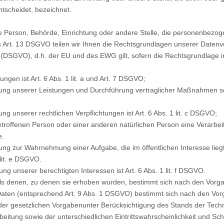
tscheidet, bezeichnet.
sche Person, Behörde, Einrichtung oder andere Stelle, die personenbezog
t. 13 DSGVO teilen wir Ihnen die Rechtsgrundlagen unserer Datenve
DSGVO), d.h. der EU und des EWG gilt, sofern die Rechtsgrundlage in
ngen ist Art. 6 Abs. 1 lit. a und Art. 7 DSGVO;
lung unserer Leistungen und Durchführung vertraglicher Maßnahmen sowi
ng unserer rechtlichen Verpflichtungen ist Art. 6 Abs. 1 lit. c DSGVO;
betroffenen Person oder einer anderen natürlichen Person eine Verarb
e.
ung zur Wahrnehmung einer Aufgabe, die im öffentlichen Interesse liegt
 lit. e DSGVO.
g unserer berechtigten Interessen ist Art. 6 Abs. 1 lit. f DSGVO.
ls denen, zu denen sie erhoben wurden, bestimmt sich nach den Vorg
aten (entsprechend Art. 9 Abs. 1 DSGVO) bestimmt sich nach den Vor
 gesetzlichen Vorgabenunter Berücksichtigung des Stands der Techni
tung sowie der unterschiedlichen Eintrittswahrscheinlichkeit und Sch