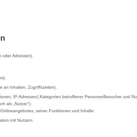
en
 oder Adressen).
os).
 an Inhalten, Zugriffszeiten).
tionen, IP-Adressen).Kategorien betroffener PersonenBesucher und N
h als „Nutzer“).
Onlineangebotes, seiner Funktionen und Inhalte.
ion mit Nutzern.