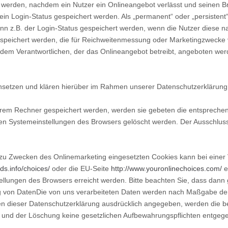
 werden, nachdem ein Nutzer ein Onlineangebot verlässt und seinen Br
ein Login-Status gespeichert werden. Als „permanent“ oder „persisten
ann z.B. der Login-Status gespeichert werden, wenn die Nutzer diese
espeichert werden, die für Reichweitenmessung oder Marketingzwecke 
 dem Verantwortlichen, der das Onlineangebot betreibt, angeboten wer
setzen und klären hierüber im Rahmen unserer Datenschutzerklärung 
ihrem Rechner gespeichert werden, werden sie gebeten die entspreche
den Systemeinstellungen des Browsers gelöscht werden. Der Ausschlu
zu Zwecken des Onlinemarketing eingesetzten Cookies kann bei einer Vi
ds.info/choices/
oder die EU-Seite
http://www.youronlinechoices.com/
e
ellungen des Browsers erreicht werden. Bitte beachten Sie, dass dann 
von DatenDie von uns verarbeiteten Daten werden nach Maßgabe der g
n dieser Datenschutzerklärung ausdrücklich angegeben, werden die bei
d und der Löschung keine gesetzlichen Aufbewahrungspflichten entgeg