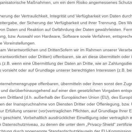
organisatorische Maßnahmen, um ein dem Risiko angemessenes Schutzn
ng der Vertraulichkeit, Integrität und Verfügbarkeit von Daten durc
eitergabe, der Sicherung der Verfügbarkeit und ihrer Trennung. Des Wei
n Daten und Reaktion auf Gefährdung der Daten gewährleisten. Ferne
ung, bzw. Auswahl von Hardware, Software sowie Verfahren, entsprec
e Voreinstellungen.
sam Verantwortlichen und DrittenSofern wir im Rahmen unserer Verar
twortlichen oder Dritten) offenbaren, sie an diese übermitteln oder i
(z.B. wenn eine Übermittlung der Daten an Dritte, wie an Zahlungsdienstl
ies vorsieht oder auf Grundlage unserer berechtigten Interessen (z.B. b
ernehmensgruppe offenbaren, übermitteln oder ihnen sonst den Zugrif
se und darüberhinausgehend auf einer den gesetzlichen Vorgaben ents
einem Drittland (d.h. außerhalb der Europäischen Union (EU), des Eur
en der Inanspruchnahme von Diensten Dritter oder Offenlegung, bzw.
r Erfüllung unserer (vor)vertraglichen Pflichten, auf Grundlage Ihrer Ei
geschieht. Vorbehaltlich ausdrücklicher Einwilligung oder vertraglich e
n Datenschutzniveau, zu denen die unter dem „Privacy-Shield“ zertifiz
flichtung durch sogenannte Standardschutzklauseln der EU-Kommission,